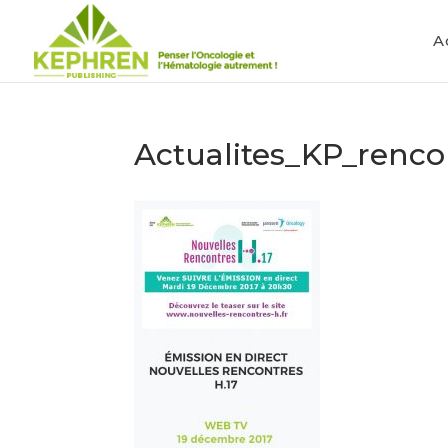
A
Actualites_KP_renc