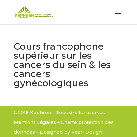
Cours francophone
supérieur sur les
cancers du sein & les
cancers
gynécologiques
©2018 Kephren – Tous droits réservés –
Mentions Légales
–
Charte protection des
données
– Designed by
Pearl Design