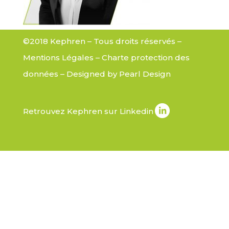
©2018 Kephren – Tous droits réservés –
Mentions Légales
–
Charte protection des
données
– Designed by
Pearl Design
Retrouvez Kephren sur Linkedin