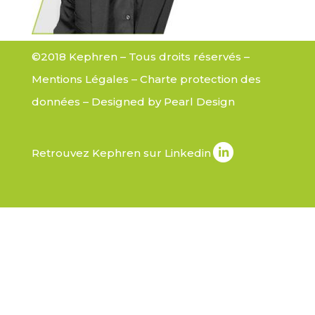
©2018 Kephren – Tous droits réservés –
Mentions Légales
–
Charte protection des
données
– Designed by
Pearl Design
Retrouvez Kephren sur Linkedin