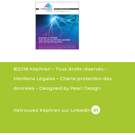
©2018 Kephren – Tous droits réservés –
Mentions Légales
–
Charte protection des
données
– Designed by
Pearl Design
Retrouvez Kephren sur Linkedin