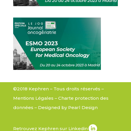
©2018 Kephren – Tous droits réservés –
Mentions Légales
–
Charte protection des
données
– Designed by
Pearl Design
Retrouvez Kephren sur Linkedin