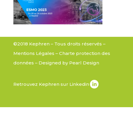
©2018 Kephren – Tous droits réservés –
Mentions Légales
–
Charte protection des
données
– Designed by
Pearl Design
Retrouvez Kephren sur Linkedin