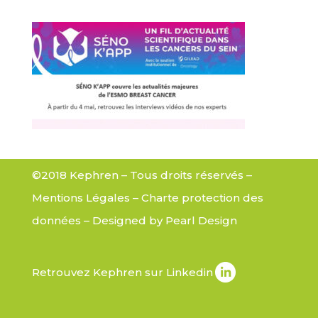
©2018 Kephren – Tous droits réservés –
Mentions Légales
–
Charte protection des
données
– Designed by
Pearl Design
Retrouvez Kephren sur Linkedin