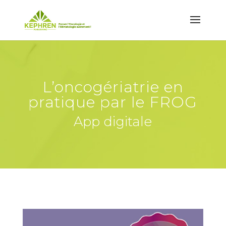
L’oncogériatrie en
pratique par le FROG
App digitale