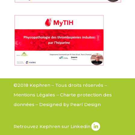
©2018 Kephren – Tous droits réservés –
Mentions Légales
–
Charte protection des
données
– Designed by
Pearl Design
Retrouvez Kephren sur Linkedin